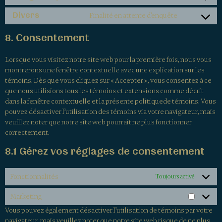
Divers
Finalité en attente d’enquête
8. Consentement
Lorsque vous visitez notre site web pour la première fois, nous vous
montrerons une fenêtre contextuelle avec une explication sur les
témoins. Dès que vous cliquez sur « Accepter », vous consentez à ce
que nous utilisions tous les témoins et extensions comme décrit
dans la fenêtre contextuelle et la présente politiquede témoins. Vous
pouvez désactiver l’utilisation des témoins via votre navigateur, mais
veuillez noter que notre site web pourrait ne plus fonctionner
correctement.
8.1 Gérez vos réglages de consentement
Fonctionnalités
Toujours activé
Marketing
Vous pouvez également désactiver l’utilisation de témoins par votre
navigateur, mais veuillez noter que notre site web risque de ne plus