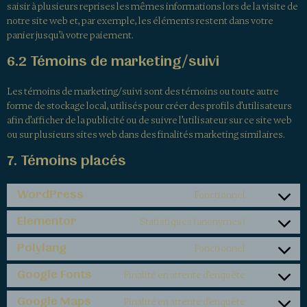
saisir à plusieurs reprises les mêmes informations lors de la visite de
notre site web et, par exemple, les éléments restent dans votre
panier jusqu’à votre paiement.
6.2 Témoins de marketing/suivi
Les témoins de marketing/suivi sont des témoins ou toute autre
forme de stockage local, utilisés pour créer des profils d’utilisateurs
afin d’afficher de la publicité ou de suivre l’utilisateur sur ce site web
ou sur plusieurs sites web dans des finalités marketing similaires.
7. Témoins placés
WordPress
Fonctionnel
Elementor
Statistiques (anonymes)
Polylang
Fonctionnel
Google Fonts
Finalité en attente d’enquête
Google Maps
Finalité en attente d’enquête