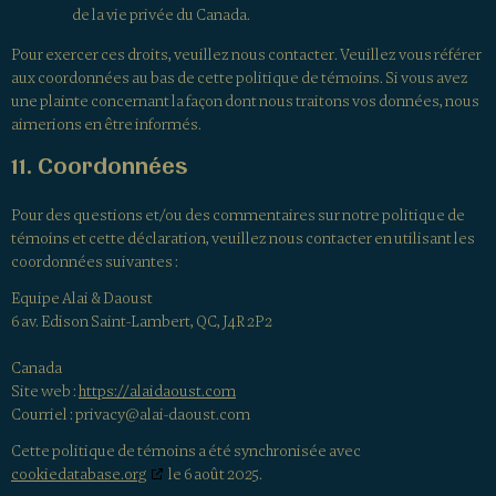
de la vie privée du Canada.
Pour exercer ces droits, veuillez nous contacter. Veuillez vous référer
aux coordonnées au bas de cette politique de témoins. Si vous avez
une plainte concernant la façon dont nous traitons vos données, nous
aimerions en être informés.
11. Coordonnées
Pour des questions et/ou des commentaires sur notre politique de
témoins et cette déclaration, veuillez nous contacter en utilisant les
coordonnées suivantes :
Equipe Alai & Daoust
6 av. Edison Saint-Lambert, QC, J4R 2P2
Canada
Site web :
https://alaidaoust.com
Courriel :
privacy@
alai-daoust.com
Cette politique de témoins a été synchronisée avec
cookiedatabase.org
le 6 août 2025.