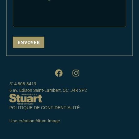
s
s
s
s
a
a
g
g
e
e
ENVOYER
514 808-8419
6 av. Edison Saint-Lambert, QC, J4R 2P2
POLITIQUE DE CONFIDENTIALITÉ
Une création Altum Image