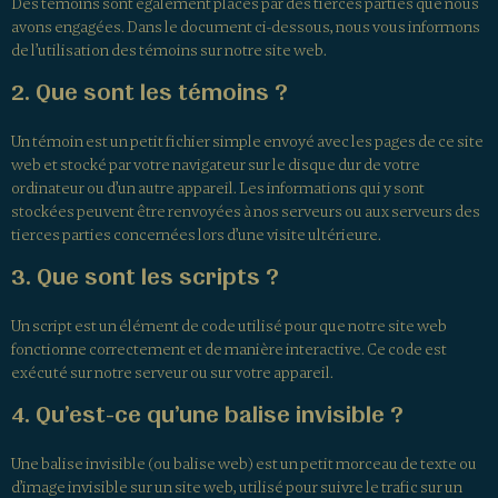
Des témoins sont également placés par des tierces parties que nous
avons engagées. Dans le document ci-dessous, nous vous informons
de l’utilisation des témoins sur notre site web.
2. Que sont les témoins ?
Un témoin est un petit fichier simple envoyé avec les pages de ce site
web et stocké par votre navigateur sur le disque dur de votre
ordinateur ou d’un autre appareil. Les informations qui y sont
stockées peuvent être renvoyées à nos serveurs ou aux serveurs des
tierces parties concernées lors d’une visite ultérieure.
3. Que sont les scripts ?
Un script est un élément de code utilisé pour que notre site web
fonctionne correctement et de manière interactive. Ce code est
exécuté sur notre serveur ou sur votre appareil.
4. Qu’est-ce qu’une balise invisible ?
Une balise invisible (ou balise web) est un petit morceau de texte ou
d’image invisible sur un site web, utilisé pour suivre le trafic sur un