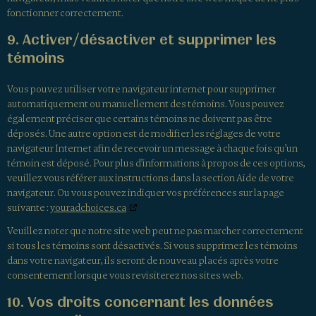
fonctionner correctement.
9. Activer/désactiver et supprimer les
témoins
Vous pouvez utiliser votre navigateur internet pour supprimer
automatiquement ou manuellement des témoins. Vous pouvez
également préciser que certains témoins ne doivent pas être
déposés. Une autre option est de modifier les réglages de votre
navigateur Internet afin de recevoir un message à chaque fois qu’un
témoin est déposé. Pour plus d’informations à propos de ces options,
veuillez vous référer aux instructions dans la section Aide de votre
navigateur. Ou vous pouvez indiquer vos préférences sur la page
suivante :
youradchoices.ca
Veuillez noter que notre site web peut ne pas marcher correctement
si tous les témoins sont désactivés. Si vous supprimez les témoins
dans votre navigateur, ils seront de nouveau placés après votre
consentement lorsque vous revisiterez nos sites web.
10. Vos droits concernant les données