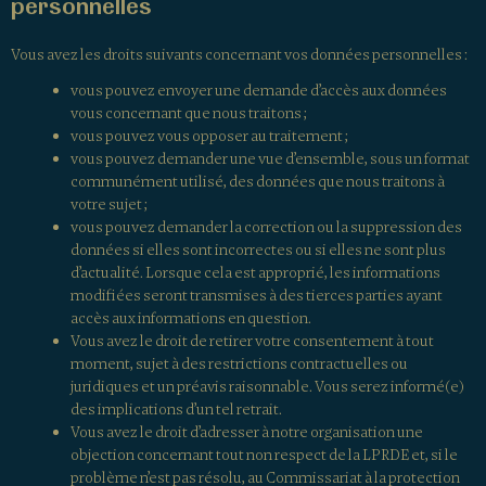
personnelles
Vous avez les droits suivants concernant vos données personnelles :
vous pouvez envoyer une demande d’accès aux données
vous concernant que nous traitons ;
vous pouvez vous opposer au traitement ;
vous pouvez demander une vue d’ensemble, sous un format
communément utilisé, des données que nous traitons à
votre sujet ;
vous pouvez demander la correction ou la suppression des
données si elles sont incorrectes ou si elles ne sont plus
d’actualité. Lorsque cela est approprié, les informations
modifiées seront transmises à des tierces parties ayant
accès aux informations en question.
Vous avez le droit de retirer votre consentement à tout
moment, sujet à des restrictions contractuelles ou
juridiques et un préavis raisonnable. Vous serez informé(e)
des implications d’un tel retrait.
Vous avez le droit d’adresser à notre organisation une
objection concernant tout non respect de la LPRDE et, si le
problème n’est pas résolu, au Commissariat à la protection